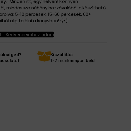
ey… Minden itt, egy helyen! Könnyen
l, mindössze néhány hozzávalóból elkészíthető
rolva: 5-10 percesek, 15-60 percesek, 60+
ból alig találni a könyvben! 🙂 )
Kedvenceimhez adom
zükséged?
Kiszállítás
acsolatot!
1-2 munkanapon belül