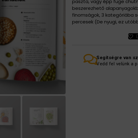
paszta, vagy épp füge chutn
beszerezhető alapanyagokbó
finomságok, 3 kategóriába so
percesek (De nyugi, ez utóbbi
Segítségre van s
Vedd fel velünk a p