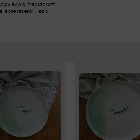
l, vagy épp a megszokott
re léptetéséről – ez a