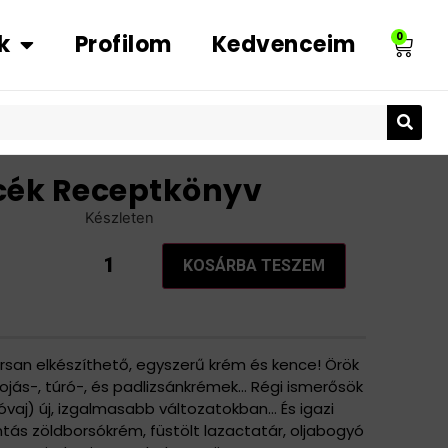
k
Profilom
Kedvenceim
0
cék Receptkönyv
Készleten
KOSÁRBA TESZEM
orsan elkészíthető, egyszerű krém és kence! Örök
 tojás-, túró-, és padlizsánkrémek… Régi ismerősök
vaj) új, izgalmasabb változatokban… És igazi
tás zöldborsókrém, füstölt lazactatár, oljabogyó