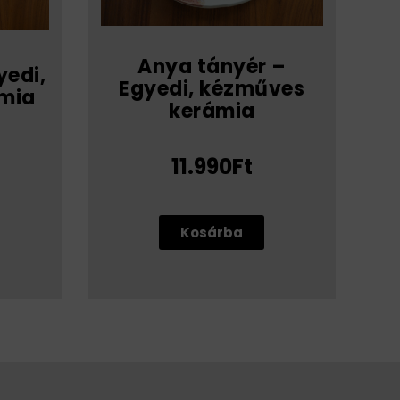
Anya tányér –
yedi,
Egyedi, kézműves
mia
kerámia
11.990Ft
Kosárba