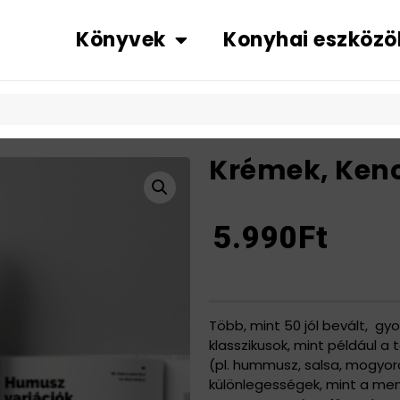
Könyvek
Konyhai eszközö
Krémek, Ken
5.990
Ft
Több, mint 50 jól bevált, gy
klasszikusok, mint például a
(pl. hummusz, salsa, mogyoró
különlegességek, mint a men