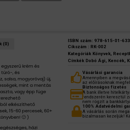
ISBN szám:
978-615-01-633
 (0)
Cikszám :
RK-002
Kategóriák
Könyvek
,
Recept
Címkék
Dobó Ági
,
Kencék
,
K
ő, egyszerű krém és
 túró-, és
Vásárlási garancia
Amennyiben a megvásár
 salsa, mogyoróvaj) új,
az előírásoknak megfel
gességek, mint a mentás
Biztonságos fizetés
paszta, vagy épp füge
A bank illetve hitelkár
rendszerén keresztül z
szerezhető
nem rögzít a bankkárty
ból elkészíthető
100% Adatvédelmi ga
sek, 15-60 percesek, 60+
A vásárlás során megad
bizalmasan kezeljük! K
könyvben! 🙂 )
 egészséges, házi