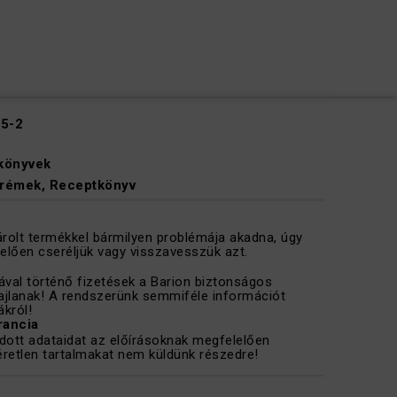
5-2
könyvek
rémek
,
Receptkönyv
olt termékkel bármilyen problémája akadna, úgy
elően cseréljük vagy visszavesszük azt.
tyával történő fizetések a Barion biztonságos
ajlanak! A rendszerünk semmiféle információt
ákról!
rancia
ott adataidat az előírásoknak megfelelően
éretlen tartalmakat nem küldünk részedre!