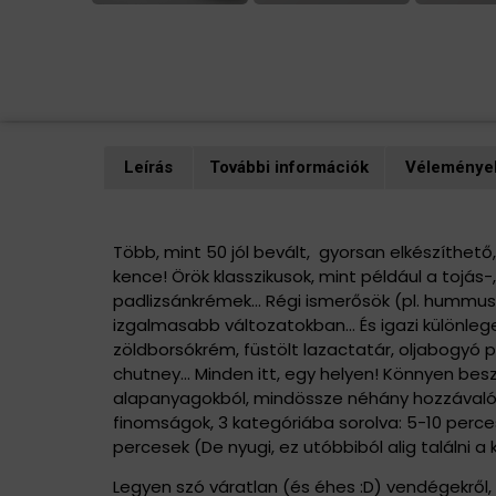
Leírás
További információk
Vélemények
Leírás
Több, mint 50 jól bevált, gyorsan elkészíthet
kence! Örök klasszikusok, mint például a tojás-,
padlizsánkrémek… Régi ismerősök (pl. hummusz,
izgalmasabb változatokban… És igazi különle
zöldborsókrém, füstölt lazactatár, oljabogyó 
chutney… Minden itt, egy helyen! Könnyen be
alapanyagokból, mindössze néhány hozzávaló
finomságok, 3 kategóriába sorolva: 5-10 perce
percesek (De nyugi, ez utóbbiból alig találni a 
Legyen szó váratlan (és éhes :D) vendégekről,