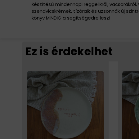
készítésű mindennapi reggelikről, vacsorákró
szendvicskrémek, tízóraik és uzsonnák új szint
könyv MINDIG a segítségedre lesz!
Ez is érdekelhet