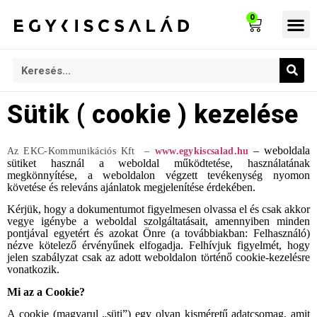
0
Kony
Sütik ( cookie ) kezelése
– weboldala
Az EKC-Kommunikációs Kft –
www.egykiscsalad.hu
sütiket használ a weboldal működtetése, használatának
megkönnyítése, a weboldalon végzett tevékenység nyomon
követése és releváns ajánlatok megjelenítése érdekében.
Kérjük, hogy a dokumentumot figyelmesen olvassa el és csak akkor
vegye igénybe a weboldal szolgáltatásait, amennyiben minden
pontjával egyetért és azokat Önre (a továbbiakban: Felhasználó)
nézve kötelező érvényűnek elfogadja. Felhívjuk figyelmét, hogy
jelen szabályzat csak az adott weboldalon történő cookie-kezelésre
vonatkozik.
Mi az a Cookie?
A cookie (magyarul „süti”) egy olyan kisméretű adatcsomag, amit