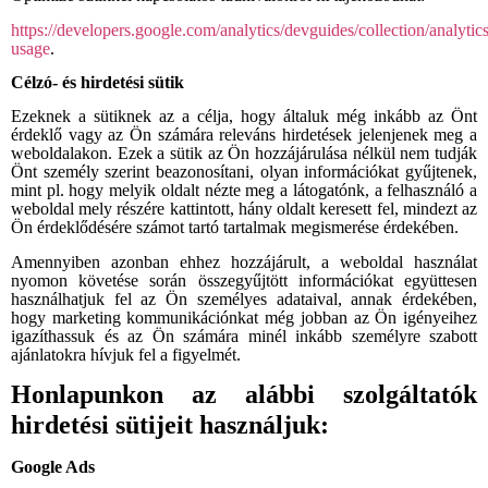
https://developers.google.com/analytics/devguides/collection/analytics
usage
.
Célzó- és hirdetési sütik
Ezeknek a sütiknek az a célja, hogy általuk még inkább az Önt
érdeklő vagy az Ön számára releváns hirdetések jelenjenek meg a
weboldalakon. Ezek a sütik az Ön hozzájárulása nélkül nem tudják
Önt személy szerint beazonosítani, olyan információkat gyűjtenek,
mint pl. hogy melyik oldalt nézte meg a látogatónk, a felhasználó a
weboldal mely részére kattintott, hány oldalt keresett fel, mindezt az
Ön érdeklődésére számot tartó tartalmak megismerése érdekében.
Amennyiben azonban ehhez hozzájárult, a weboldal használat
nyomon követése során összegyűjtött információkat együttesen
használhatjuk fel az Ön személyes adataival, annak érdekében,
hogy marketing kommunikációnkat még jobban az Ön igényeihez
igazíthassuk és az Ön számára minél inkább személyre szabott
ajánlatokra hívjuk fel a figyelmét.
Honlapunkon az alábbi szolgáltatók
hirdetési sütijeit használjuk:
Google Ads