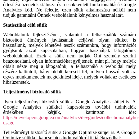
értesítési üzenetek státusza és a csökkentett funkcionalitású Google
Analytics kód. Ne feledje, ezen sütik alkalmazása nélkül nem
tudjuk garantálni Önnek weboldalunk kényelmes haszn
álatát.
Statisztikai célú sütik
Weboldalunk fejlesztésének, valamint a felhasználók számára
biztosított élmények javításának céljával olyan sütiket is
használunk, melyek lehetővé teszik számunkra, hogy információt
gyűjtsünk azzal kapcsolatban, hogyan használják látogatóink
weboldalunkat. Ezek a sütik nem tudják Önt személy szerint
beazonosítani, olyan információkat gyűjtenek, mint pl. hogy melyik
oldalt nézte meg a látogatónk, a felhasználó a weboldal mely
részére kattintott, hány oldalt keresett fel, milyen hosszú volt az
egyes munkamenetek megtekintési ideje, melyek voltak az esetleges
hibaüzenetek.
Teljesítményt biztosító sütik
Ilyen teljesítményt biztosító sütik a Google Analytics sütijei is. A
Google Analytics sütikkel kapcsolatos további tudnivalók
érdekében kérjük, kattintson ide:
https://developers.google.com/analytics/devguides/collection/analytics
usage
Teljesítményt biztosító sütik a Google Optimize sütijei is. A Google
Optimize sütikkel kapcsolatos tudnivalókról itt tájékozódhat: