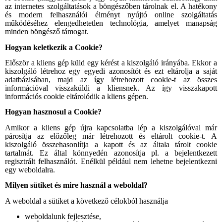
az internetes szolgáltatások a böngészőben tárolnak el. A hatékony
és modern felhasználói élményt nyújtó online szolgáltatás
működéséhez elengedhetetlen technológia, amelyet manapság
minden böngésző támogat.
Hogyan keletkezik a Cookie?
Először a kliens gép küld egy kérést a kiszolgáló irányába. Ekkor a
kiszolgáló létrehoz egy egyedi azonosítót és ezt eltárolja a saját
adatbázisában, majd az így létrehozott cookie-t az összes
információval visszaküldi a kliensnek. Az így visszakapott
információs cookie eltárolódik a kliens gépen.
Hogyan hasznosul a Cookie?
Amikor a kliens gép újra kapcsolatba lép a kiszolgálóval már
párosítja az előzőleg már létrehozott és eltárolt cookie-t. A
kiszolgáló összehasonlítja a kapott és az általa tárolt cookie
tartalmát. Ez által könnyedén azonosítja pl. a bejelentkezett
regisztrált felhasználót. Enélkül például nem lehetne bejelentkezni
egy weboldalra.
Milyen sütiket és mire használ a weboldal?
A weboldal a sütiket a következő célokból használja
weboldalunk fejlesztése,