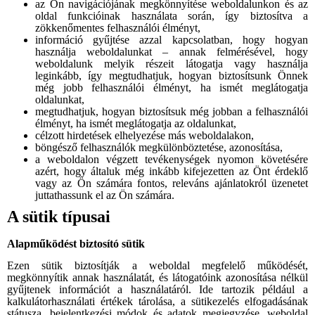
az Ön navigációjának megkönnyítése weboldalunkon és az
oldal funkcióinak használata során, így biztosítva a
zökkenőmentes felhasználói élményt,
információ gyűjtése azzal kapcsolatban, hogy hogyan
használja weboldalunkat – annak felmérésével, hogy
weboldalunk melyik részeit látogatja vagy használja
leginkább, így megtudhatjuk, hogyan biztosítsunk Önnek
még jobb felhasználói élményt, ha ismét meglátogatja
oldalunkat,
megtudhatjuk, hogyan biztosítsuk még jobban a felhasználói
élményt, ha ismét meglátogatja az oldalunkat,
célzott hirdetések elhelyezése más weboldalakon,
böngésző felhasználók megkülönböztetése, azonosítása,
a weboldalon végzett tevékenységek nyomon követésére
azért, hogy általuk még inkább kifejezetten az Önt érdeklő
vagy az Ön számára fontos, releváns ajánlatokról üzenetet
juttathassunk el az Ön számára.
A sütik típusai
Alapműködést biztosító sütik
Ezen sütik biztosítják a weboldal megfelelő működését,
megkönnyítik annak használatát, és látogatóink azonosítása nélkül
gyűjtenek információt a használatáról. Ide tartozik például a
kalkulátorhasználati értékek tárolása, a sütikezelés elfogadásának
státusza, bejelentkezési módok és adatok megjegyzése, weboldal