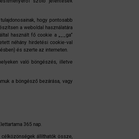
esítményéről szóló jelentések
tulajdonosainak, hogy pontosabb
készítsen a weboldal használatára
ltal használt fő cookie a „__ga”
tett néhány hirdetési cookie-val
ésben) és szerte az interneten.
elyeken való böngészés, illetve
rtamuk a böngésző bezárása, vagy
Élettartama 365 nap.
 célközönségek állíthatók össze,