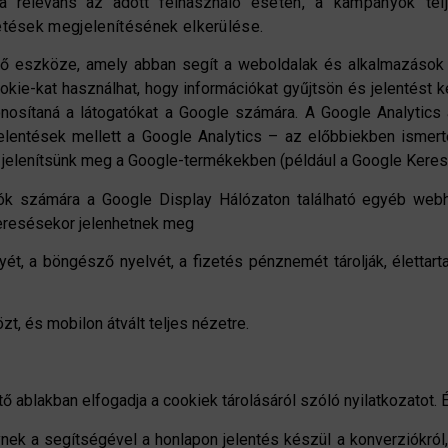
 a releváns az adott felhasználó
esetén, a kampányok telj
detések megjelenítésének elkerülése.
ző eszköze, amely abban segít a weboldalak és alkalmazások 
okie-kat használhat, hogy információkat gyűjtsön és jelentést 
onosítaná a látogatókat a Google számára. A Google Analytics á
jelentések mellett a Google Analytics – az előbbiekben ismerte
t jelenítsünk meg a Google-termékekben (például a Google Keres
lók számára a Google Display Hálózaton található egyéb webh
keresésekor jelenhetnek meg
yét, a böngésző nyelvét, a fizetés pénznemét tárolják, életta
zt, és mobilon átvált teljes nézetre.
 ablakban elfogadja a cookiek tárolásáról szóló nyilatkozatot. 
ek a segítségével a honlapon jelentés készül a konverziókról,