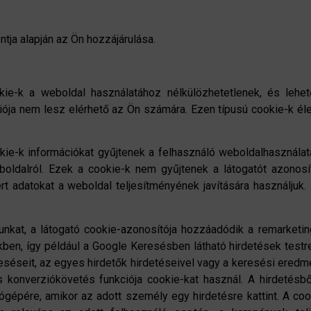
ntja alapján az Ön hozzájárulása.
e-k a weboldal használatához nélkülözhetetlenek, és lehet
ciója nem lesz elérhető az Ön számára. Ezen típusú cookie-k él
kie-k információkat gyűjtenek a felhasználó weboldalhasználatá
oldalról. Ezek a cookie-k nem gyűjtenek a látogatót azonosít
rt adatokat a weboldal teljesítményének javítására használjuk.
nkat, a látogató cookie-azonosítója hozzáadódik a remarketin
ben, így például a Google Keresésben látható hirdetések testr
séseit, az egyes hirdetők hirdetéseivel vagy a keresési eredmén
s konverziókövetés funkciója cookie-kat használ. A hirdetés
gépére, amikor az adott személy egy hirdetésre kattint. A coo