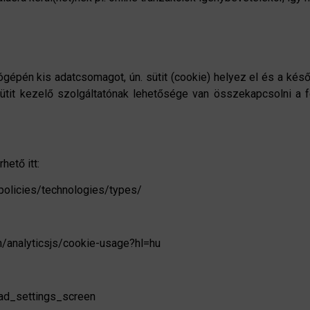
gépén kis adatcsomagot, ún. sütit (cookie) helyez el és a késő
tit kezelő szolgáltatónak lehetősége van összekapcsolni a fe
hető itt:
/policies/technologies/types/
n/analyticsjs/cookie-usage?hl=hu
ad_settings_screen