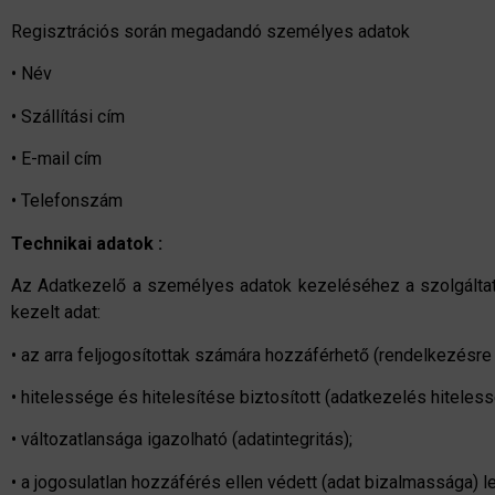
Regisztrációs során megadandó személyes adatok
• Név
• Szállítási cím
• E-mail cím
• Telefonszám
Technikai adatok :
Az Adatkezelő a személyes adatok kezeléséhez a szolgáltatá
kezelt adat:
• az arra feljogosítottak számára hozzáférhető (rendelkezésre 
• hitelessége és hitelesítése biztosított (adatkezelés hiteless
• változatlansága igazolható (adatintegritás);
• a jogosulatlan hozzáférés ellen védett (adat bizalmassága) l