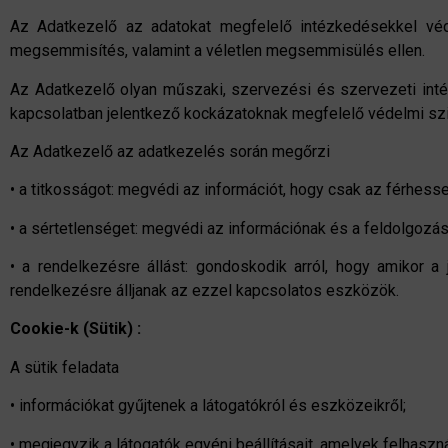
Az Adatkezelő az adatokat megfelelő intézkedésekkel védi 
megsemmisítés, valamint a véletlen megsemmisülés ellen.
Az Adatkezelő olyan műszaki, szervezési és szervezeti int
kapcsolatban jelentkező kockázatoknak megfelelő védelmi szin
Az Adatkezelő az adatkezelés során megőrzi
• a titkosságot: megvédi az információt, hogy csak az férhessen
• a sértetlenséget: megvédi az információnak és a feldolgoz
• a rendelkezésre állást: gondoskodik arról, hogy amikor a
rendelkezésre álljanak az ezzel kapcsolatos eszközök.
Cookie-k (Sütik) :
A sütik feladata
• információkat gyűjtenek a látogatókról és eszközeikről;
• megjegyzik a látogatók egyéni beállításait, amelyek felhaszná