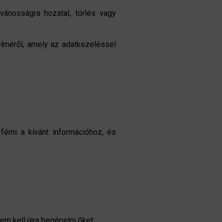
vánosságra hozatal, törlés vagy
lméről, amely az adatkezeléssel
férni a kívánt információhoz, és
em kell újra begépelni őket;