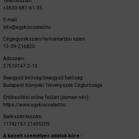
Telefonszám:
+3630-681-61-35
E-mail:
info@egykiscsalad.hu
Cégjegyzékszám/nyilvántartási szám:
13-09-216820
Adószám:
27519147-2-13
Bejegyző bíróság/bejegyző hatóság:
Budapest Környéki Törvényszék Cégbírósága
Értékesítési online felület (domain név):
https://www.egykiscsalad.hu
Bankszámlaszám:
11742197-21455209
A kezelt személyes adatok köre :