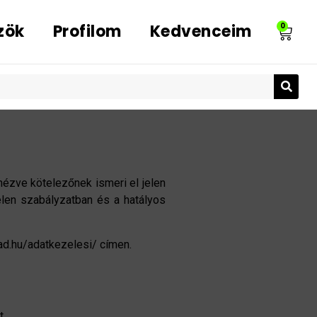
zök
Profilom
Kedvenceim
0
nézve kötelezőnek ismeri el jelen
elen szabályzatban és a hatályos
ad.hu/adatkezelesi/ címen.
t.