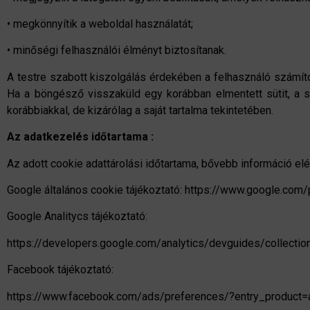
• megkönnyítik a weboldal használatát;
• minőségi felhasználói élményt biztosítanak.
A testre szabott kiszolgálás érdekében a felhasználó számító
Ha a böngésző visszaküld egy korábban elmentett sütit, a sü
korábbiakkal, de kizárólag a saját tartalma tekintetében.
Az adatkezelés időtartama :
Az adott cookie adattárolási időtartama, bővebb információ elér
Google általános cookie tájékoztató: https://www.google.com
Google Analitycs tájékoztató:
https://developers.google.com/analytics/devguides/collectio
Facebook tájékoztató:
https://www.facebook.com/ads/preferences/?entry_product=