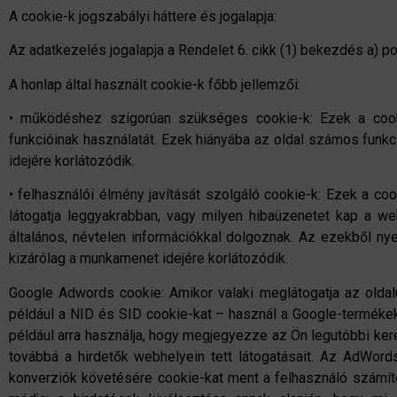
A cookie-k jogszabályi háttere és jogalapja:
Az adatkezelés jogalapja a Rendelet 6. cikk (1) bekezdés a) po
A honlap által használt cookie-k főbb jellemzői:
• működéshez szigorúan szükséges cookie-k: Ezek a cooki
funkcióinak használatát. Ezek hiányába az oldal számos funk
idejére korlátozódik.
• felhasználói élmény javítását szolgáló cookie-k: Ezek a coo
látogatja leggyakrabban, vagy milyen hibaüzenetet kap a web
általános, névtelen információkkal dolgoznak. Az ezekből nye
kizárólag a munkamenet idejére korlátozódik.
Google Adwords cookie: Amikor valaki meglátogatja az oldalu
például a NID és SID cookie-kat – használ a Google-termékek
például arra használja, hogy megjegyezze az Ön legutóbbi kere
továbbá a hirdetők webhelyein tett látogatásait. Az AdWord
konverziók követésére cookie-kat ment a felhasználó számító