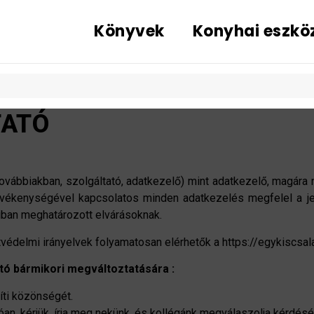
Könyvek
Konyhai eszkö
TATÓ
ovábbiakban, szolgáltató, adatkezelő) mint adatkezelő, magára 
 tevékenységével kapcsolatos minden adatkezelés megfelel a j
aiban meghatározott elvárásoknak.
édelmi irányelvek folyamatosan elérhetők a https://egykiscsal
tó bármikori megváltoztatására :
íti közönségét.
, kérjük, írja meg nekünk, és kollégánk megválaszolja kérdésé