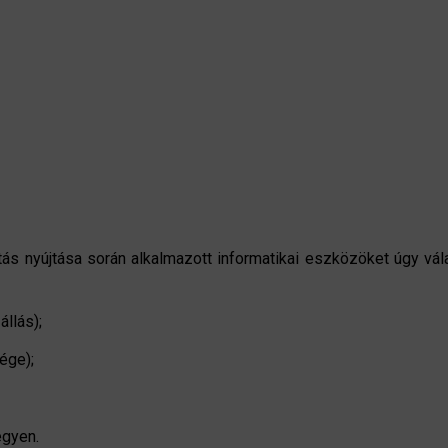
s nyújtása során alkalmazott informatikai eszközöket úgy vál
állás);
ége);
egyen.