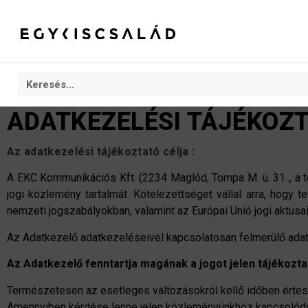
ADATKEZELÉSI TÁJÉKOZ
Az adatkezelési tájékoztató célja :
A EKC Kommunikációs Kft. (2234 Maglód, Tompa M. u. 31.., a t
jogi közlemény tartalmát. Kötelezettséget vállal arra, hogy
nemzeti jogszabályokban, valamint az Európai Unió jogi aktus
Az Adatkezelő adatkezeléseivel kapcsolatosan felmerülő adatv
Az Adatkezelő fenntartja magának a jogot jelen tájékozta
Természetesen az esetleges változásokról kellő időben értes
Amennyiben kérdése lenne jelen közleményünkhöz kapcsolódóan