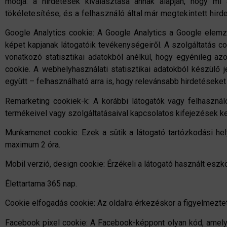
módja: a hirdetések kiválasztása annak alapján, hogy mi
tökéletesítése, és a felhasználó által már megtekintett hir
Google Analytics cookie: A Google Analytics a Google elem
képet kapjanak látogatóik tevékenységeiről. A szolgáltatás co
vonatkozó statisztikai adatokból anélkül, hogy egyénileg az
cookie. A webhelyhasználati statisztikai adatokból készülő 
együtt – felhasználható arra is, hogy relevánsabb hirdetéseke
Remarketing cookiek-k: A korábbi látogatók vagy felhaszná
termékeivel vagy szolgáltatásaival kapcsolatos kifejezések 
Munkamenet cookie: Ezek a sütik a látogató tartózkodási hel
maximum 2 óra.
Mobil verzió, design cookie: Érzékeli a látogató használt eszkö
Élettartama 365 nap.
Cookie elfogadás cookie: Az oldalra érkezéskor a figyelmeztető
Facebook pixel cookie: A Facebook-képpont olyan kód, amelyn