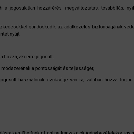
a jogosulatlan hozzáférés, megváltoztatás, továbbítás, nyil
ézkedésekkel gondoskodik az adatkezelés biztonságának véde
tet nyújt.
 hozzá, aki erre jogosult;
ás módszerének a pontosságát és teljességét;
 jogosult használónak szüksége van rá, valóban hozzá tudjon 
lásra kerül(het)nek pl. online tranzakciók igénybevételekor, így n