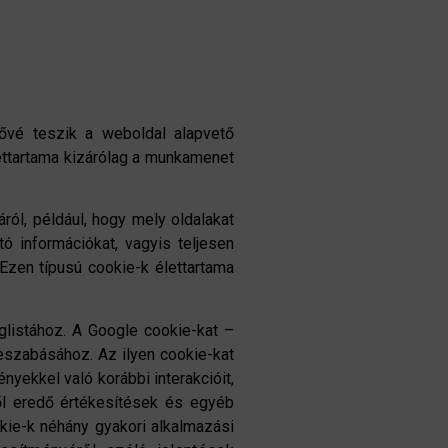
ővé teszik a weboldal alapvető
ettartama kizárólag a munkamenet
ról, például, hogy mely oldalakat
ó információkat, vagyis teljesen
 Ezen típusú cookie-k élettartama
glistához. A Google cookie-kat –
eszabásához. Az ilyen cookie-kat
yekkel való korábbi interakcióit,
ből eredő értékesítések és egyéb
kie-k néhány gyakori alkalmazási