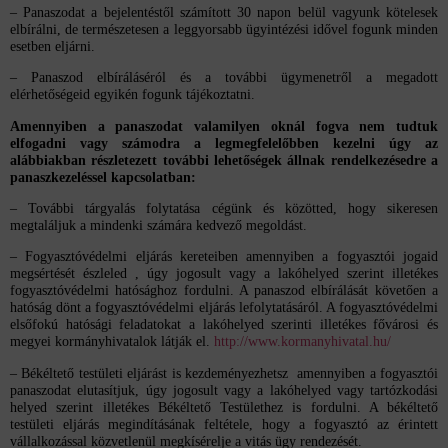
– Panaszodat a bejelentéstől számított 30 napon belül vagyunk kötelesek
elbírálni, de természetesen a leggyorsabb ügyintézési idővel fogunk minden
esetben eljárni.
– Panaszod elbíráláséról és a további ügymenetről a megadott
elérhetőségeid egyikén fogunk tájékoztatni.
Amennyiben a panaszodat valamilyen oknál fogva nem tudtuk
elfogadni vagy számodra a legmegfelelőbben kezelni úgy az
alábbiakban részletezett további lehetőségek állnak rendelkezésedre a
panaszkezeléssel kapcsolatban:
– További tárgyalás folytatása cégünk és közötted, hogy sikeresen
megtaláljuk a mindenki számára kedvező megoldást.
– Fogyasztóvédelmi eljárás kereteiben amennyiben a fogyasztói jogaid
megsértését észleled , úgy jogosult vagy a lakóhelyed szerint illetékes
fogyasztóvédelmi hatósághoz fordulni. A panaszod elbírálását követően a
hatóság dönt a fogyasztóvédelmi eljárás lefolytatásáról. A fogyasztóvédelmi
elsőfokú hatósági feladatokat a lakóhelyed szerinti illetékes fővárosi és
megyei kormányhivatalok látják el.
http://www.kormanyhivatal.hu/
– Békéltető testületi eljárást is kezdeményezhetsz amennyiben a fogyasztói
panaszodat elutasítjuk, úgy jogosult vagy a lakóhelyed vagy tartózkodási
helyed szerint illetékes Békéltető Testülethez is fordulni. A békéltető
testületi eljárás megindításának feltétele, hogy a fogyasztó az érintett
vállalkozással közvetlenül megkísérelje a vitás ügy rendezését.