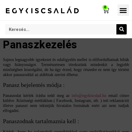
0
Panaszkezelés
Sajnos legnagyobb igyekezet és odafigyelés mellet is előfordulhatnak hibák
vagy hiányosságot. Természetesen törekszünk mindenkit a legjobb
minőségben kiszolgálni, de ha úgy érzed, hogy részedre ez nem így történt
akkor panaszoddal az alábbiak szerint élhetsz.
Panasz bejelentés módja :
Panaszodat kérlek írásba tedd meg az
info@egykiscslad.hu
email címre
küldve. Közösségi médiákban ( Facebook, Instagram, stb. ) tett reklamációt
illetve panaszt nem tekintjük hivatalos formának ezért azt nem tudjuk
elfogadni.
Panaszodnak tartalmaznia kell :
Kérlek, hogy ha valamelyik termékünkkel vagy szolgáltatásunkkal nem