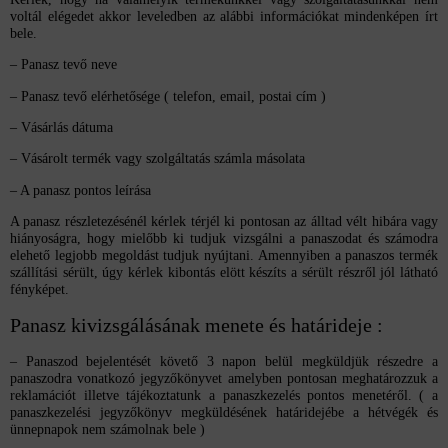
voltál elégedet akkor leveledben az alábbi információkat mindenképen írt
bele.
– Panasz tevő neve
– Panasz tevő elérhetősége ( telefon, email, postai cím )
– Vásárlás dátuma
– Vásárolt termék vagy szolgáltatás számla másolata
– A panasz pontos leírása
A panasz részletezésénél kérlek térjél ki pontosan az álltad vélt hibára vagy
hiányoságra, hogy mielőbb ki tudjuk vizsgálni a panaszodat és számodra
elehető legjobb megoldást tudjuk nyújtani. Amennyiben a panaszos termék
szállítási sérült, úgy kérlek kibontás elött készíts a sérült részről jól látható
fényképet.
Panasz kivizsgálásának menete és határideje :
– Panaszod bejelentését követő 3 napon belül megküldjük részedre a
panaszodra vonatkozó jegyzőkönyvet amelyben pontosan meghatározzuk a
reklamációt illetve tájékoztatunk a panaszkezelés pontos menetéről. ( a
panaszkezelési jegyzőkönyv megküldésének határidejébe a hétvégék és
ünnepnapok nem számolnak bele )