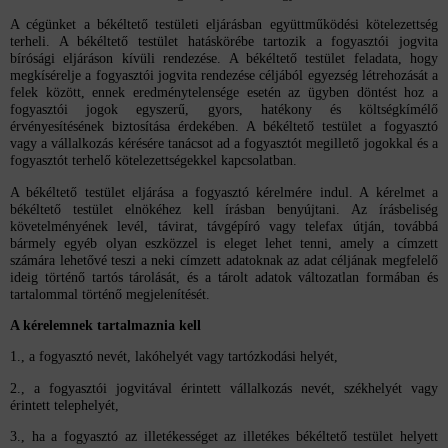
A cégünket a békéltető testületi eljárásban együttműködési kötelezettség
terheli. A békéltető testület hatáskörébe tartozik a fogyasztói jogvita
bírósági eljáráson kívüli rendezése. A békéltető testület feladata, hogy
megkísérelje a fogyasztói jogvita rendezése céljából egyezség létrehozását a
felek között, ennek eredménytelensége esetén az ügyben döntést hoz a
fogyasztói jogok egyszerű, gyors, hatékony és költségkímélő
érvényesítésének biztosítása érdekében. A békéltető testület a fogyasztó
vagy a vállalkozás kérésére tanácsot ad a fogyasztót megillető jogokkal és a
fogyasztót terhelő kötelezettségekkel kapcsolatban.
A békéltető testület eljárása a fogyasztó kérelmére indul. A kérelmet a
békéltető testület elnökéhez kell írásban benyújtani. Az írásbeliség
követelményének levél, távirat, távgépíró vagy telefax útján, továbbá
bármely egyéb olyan eszközzel is eleget lehet tenni, amely a címzett
számára lehetővé teszi a neki címzett adatoknak az adat céljának megfelelő
ideig történő tartós tárolását, és a tárolt adatok változatlan formában és
tartalommal történő megjelenítését.
A kérelemnek tartalmaznia kell
1., a fogyasztó nevét, lakóhelyét vagy tartózkodási helyét,
2., a fogyasztói jogvitával érintett vállalkozás nevét, székhelyét vagy
érintett telephelyét,
3., ha a fogyasztó az illetékességet az illetékes békéltető testület helyett