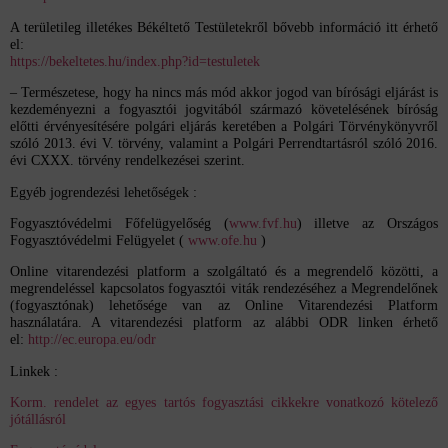
A területileg illetékes Békéltető Testületekről bővebb információ itt érhető
el:
https://bekeltetes.hu/index.php?id=testuletek
– Természetese, hogy ha nincs más mód akkor jogod van bírósági eljárást is
kezdeményezni a fogyasztói jogvitából származó követelésének bíróság
előtti érvényesítésére polgári eljárás keretében a Polgári Törvénykönyvről
szóló 2013. évi V. törvény, valamint a Polgári Perrendtartásról szóló 2016.
évi CXXX. törvény rendelkezései szerint.
Egyéb jogrendezési lehetőségek :
Fogyasztóvédelmi Főfelügyelőség (
www.fvf.hu
) illetve az Országos
Fogyasztóvédelmi Felügyelet (
www.ofe.hu
)
Online vitarendezési platform a szolgáltató és a megrendelő közötti, a
megrendeléssel kapcsolatos fogyasztói viták rendezéséhez a Megrendelőnek
(fogyasztónak) lehetősége van az Online Vitarendezési Platform
használatára. A vitarendezési platform az alábbi ODR linken érhető
el:
http://ec.europa.eu/odr
Linkek :
Korm. rendelet az egyes tartós fogyasztási cikkekre vonatkozó kötelező
jótállásról