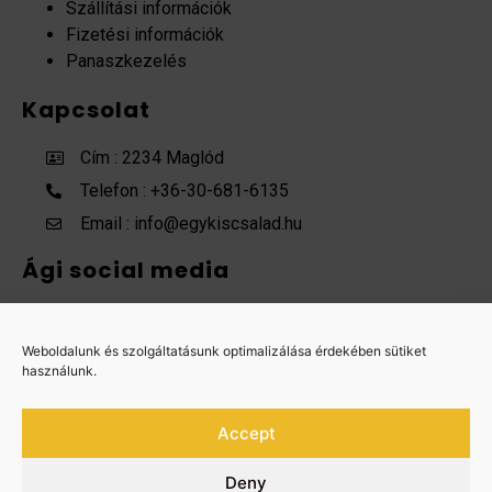
Szállítási információk
Fizetési információk
Panaszkezelés
Kapcsolat
Cím : 2234 Maglód
Telefon : +36-30-681-6135
Email : info@egykiscsalad.hu
Ági social media
Facebook
Instagram
Weboldalunk és szolgáltatásunk optimalizálása érdekében sütiket
használunk.
TikTok
Accept
Deny