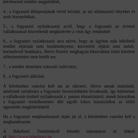
kérelmezett testület megjelölését,
4., a fogyasztó álláspontjának rövid leírását, az azt alátámasztó tényeket és
azok bizonyítékait,
5., a fogyasztó nyilatkozatát arról, hogy a fogyasztó az érintett
vállalkozással közvetlenül megkísérelte a vitás ügy rendezését
6., a fogyasztó nyilatkozatát arra nézve, hogy az ügyben más békéltető
testület eljárását nem kezdeményezte, közvetítői eljárás nem indult,
keresetlevél beadására, illetve fizetési meghagyás kibocsátása iránti kérelem
előterjesztésére nem került sor,
7., a testület döntésére irányuló indítványt,
8., a fogyasztó aláírását.
A kérelemhez csatolni kell azt az okiratot, illetve annak másolatát,
amelynek tartalmára a fogyasztó bizonyítékként hivatkozik, így különösen
a vállalkozás írásbeli nyilatkozatát a panasz elutasításáról, ennek hiányában
a fogyasztó rendelkezésére álló egyéb írásos bizonyítékot az előírt
egyeztetés megkísérléséről.
Ha a fogyasztó meghatalmazott útján jár el, a kérelemhez csatolni kell a
meghatalmazást.
A Békéltető Testületekről bővebb információ itt érhető
el:
http://www.bekeltetes.hu