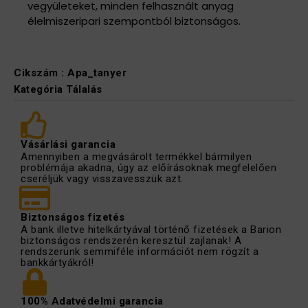
vegyületeket, minden felhasznált anyag
élelmiszeripari szempontból biztonságos.
Cikszám :
Apa_tanyer
Kategória
Tálalás
Vásárlási garancia
Amennyiben a megvásárolt termékkel bármilyen
problémája akadna, úgy az előírásoknak megfelelően
cseréljük vagy visszavesszük azt.
Biztonságos fizetés
A bank illetve hitelkártyával történő fizetések a Barion
biztonságos rendszerén keresztül zajlanak! A
rendszerünk semmiféle információt nem rögzít a
bankkártyákról!
100% Adatvédelmi garancia