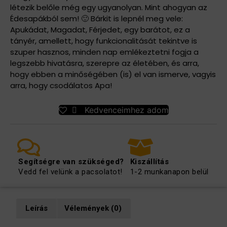
létezik belőle még egy ugyanolyan. Mint ahogyan az
Édesapákból sem! 🙂 Bárkit is lepnél meg vele:
Apukádat, Magadat, Férjedet, egy barátot, ez a
tányér, amellett, hogy funkcionalitását tekintve is
szuper hasznos, minden nap emlékeztetni fogja a
legszebb hivatásra, szerepre az életében, és arra,
hogy ebben a minőségében (is) el van ismerve, vagyis
arra, hogy csodálatos Apa!
Kedvenceimhez adom
Segítségre van szükséged?
Kiszállítás
Vedd fel velünk a pacsolatot!
1-2 munkanapon belül
Leírás
Vélemények (0)