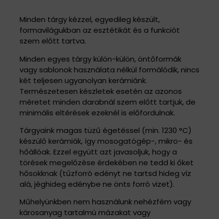
Leírás
Minden tárgy kézzel, egyedileg készült,
formavilágukban az esztétikát és a funkciót
szem előtt tartva.
Minden egyes tárgy külön-külön, öntőformák
vagy sablonok használata nélkül formálódik, nincs
két teljesen ugyanolyan kerámiánk.
Természetesen készletek esetén az azonos
méretet minden darabnál szem előtt tartjuk, de
minimális eltérések ezeknél is előfordulnak.
Tárgyaink magas tüzű égetéssel (min. 1230 °C)
készülő kerámiák, így mosogatógép-, mikro- és
hőállóak. Ezzel együtt azt javasoljuk, hogy a
törések megelőzése érdekében ne tedd ki őket
hősokknak (tűzforró edényt ne tartsd hideg víz
alá, jéghideg edénybe ne önts forró vizet).
Műhelyünkben nem használunk nehézfém vagy
károsanyag tartalmú mázakat vagy