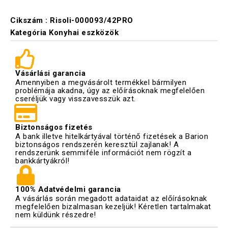
Cikszám :
Risoli-000093/42PRO
Kategória
Konyhai eszközök
Vásárlási garancia
Amennyiben a megvásárolt termékkel bármilyen
problémája akadna, úgy az előírásoknak megfelelően
cseréljük vagy visszavesszük azt.
Biztonságos fizetés
A bank illetve hitelkártyával történő fizetések a Barion
biztonságos rendszerén keresztül zajlanak! A
rendszerünk semmiféle információt nem rögzít a
bankkártyákról!
100% Adatvédelmi garancia
A vásárlás során megadott adataidat az előírásoknak
megfelelően bizalmasan kezeljük! Kéretlen tartalmakat
nem küldünk részedre!