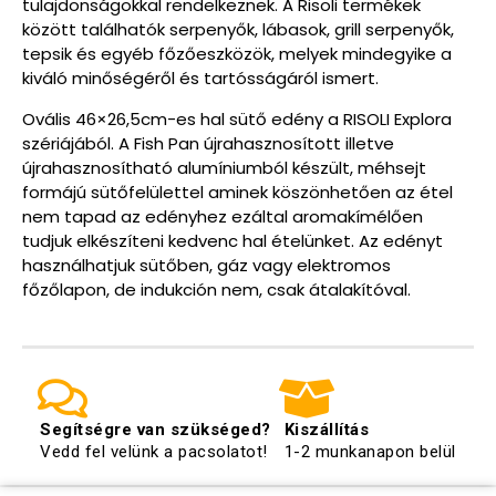
tulajdonságokkal rendelkeznek. A Risoli termékek
között találhatók serpenyők, lábasok, grill serpenyők,
tepsik és egyéb főzőeszközök, melyek mindegyike a
kiváló minőségéről és tartósságáról ismert.
Ovális 46×26,5cm-es hal sütő edény a RISOLI Explora
szériájából. A Fish Pan újrahasznosított illetve
újrahasznosítható alumíniumból készült, méhsejt
formájú sütőfelülettel aminek köszönhetően az étel
nem tapad az edényhez ezáltal aromakímélően
tudjuk elkészíteni kedvenc hal ételünket. Az edényt
használhatjuk sütőben, gáz vagy elektromos
főzőlapon, de indukción nem, csak átalakítóval.
Segítségre van szükséged?
Kiszállítás
Vedd fel velünk a pacsolatot!
1-2 munkanapon belül