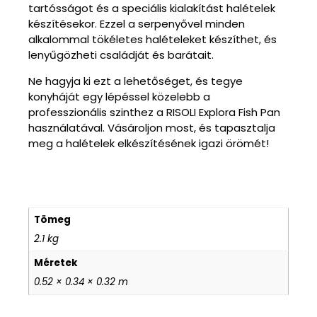
tartósságot és a speciális kialakítást halételek
készítésekor. Ezzel a serpenyővel minden
alkalommal tökéletes halételeket készíthet, és
lenyűgözheti családját és barátait.
Ne hagyja ki ezt a lehetőséget, és tegye
konyháját egy lépéssel közelebb a
professzionális szinthez a RISOLI Explora Fish Pan
használatával. Vásároljon most, és tapasztalja
meg a halételek elkészítésének igazi örömét!
További információk
Tömeg
2.1 kg
Méretek
0.52 × 0.34 × 0.32 m