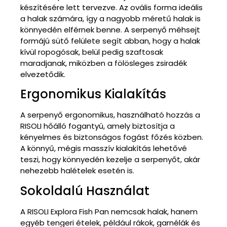
készítésére lett tervezve. Az ovális forma ideális
a halak számára, így a nagyobb méretű halak is
könnyedén elférnek benne. A serpenyő méhsejt
formájú sütő felülete segít abban, hogy a halak
kívül ropogósak, belül pedig szaftosak
maradjanak, miközben a fölösleges zsiradék
elvezetődik.
Ergonomikus Kialakítás
A serpenyő ergonomikus, használható hozzás a
RISOLI hőálló fogantyú, amely biztosítja a
kényelmes és biztonságos fogást főzés közben.
A könnyű, mégis masszív kialakítás lehetővé
teszi, hogy könnyedén kezelje a serpenyőt, akár
nehezebb halételek esetén is.
Sokoldalú Használat
A RISOLI Explora Fish Pan nemcsak halak, hanem
egyéb tengeri ételek, például rákok, garnélák és