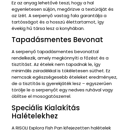
Ez az anyag lehetővé teszi, hogy a hal
egyenletesen süljön, megőrizve a textúráját és
az ízét. A serpenyő vastag fala garantálja a
tartósságot és a hosszú élettartamot, így
évekig hű társa lesz a konyhában.
Tapadásmentes Bevonat
A serpenyő tapadásmentes bevonattal
rendelkezik, amely megkönnyíti a főzést és a
tisztítást. Az ételek nem tapadnak le, így
minimális zsiradékkal is tökéletesen süthet. Ez
nemcsak egészségesebb ételeket eredményez,
de a tisztítás is gyerekjáték lesz – egyszerűen
törölje le a serpenyőt egy nedves ruhával vagy
öblítse el mosogatószerrel.
Speciális Kialakítás
Halételekhez
A RISOLI Explora Fish Pan kifejezetten halételek