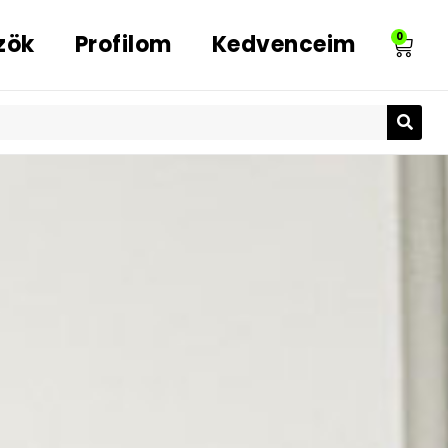
zök
Profilom
Kedvenceim
0