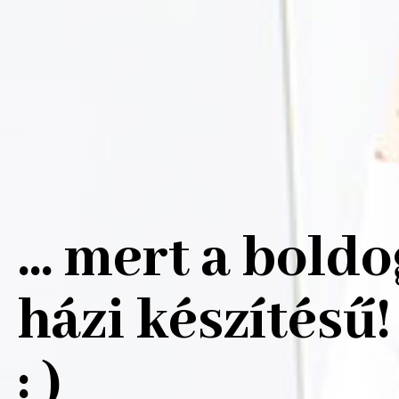
... mert a bold
házi készítésű!
: )