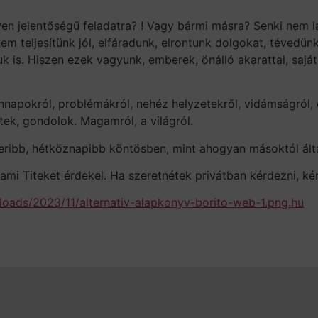
yen jelentőségű feladatra? ! Vagy bármi másra? Senki nem l
em teljesítünk jól, elfáradunk, elrontunk dolgokat, tévedü
uk is. Hiszen ezek vagyunk, emberek, önálló akarattal, sajá
apokról, problémákról, nehéz helyzetekről, vidámságról, él
tek, gondolok. Magamról, a világról.
beribb, hétköznapibb köntösben, mint ahogyan másoktól ál
mi Titeket érdekel. Ha szeretnétek privátban kérdezni, kérni
loads/2023/11/alternativ-alapkonyv-borito-web-1.png.hu