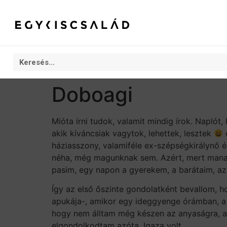
Doboagi
Mióta írni tudok, valamit mindig írok. Naplót
akik kíváncsiak vagytok, lehettek, lesztek
o
háziasszony, valamiféle ex-szépségkirálynő 
néha, még magunknak sem. Azért, mert manap
pasim, egy napon a gyerekem, a barátaim, a
Így az első őszinte gondolatként bevallom, ho
apukája-, amikor egy ideggyenge órámban, a s
hogy nem álltam még készen az anyaságra, a
elgondolkodtam azóta. Igaza volt.