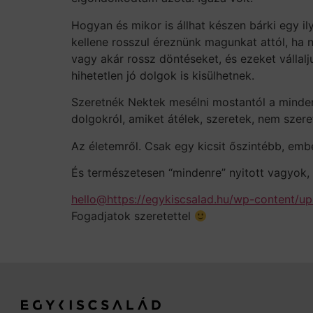
Hogyan és mikor is állhat készen bárki egy il
kellene rosszul éreznünk magunkat attól, ha n
vagy akár rossz döntéseket, és ezeket vállalj
hihetetlen jó dolgok is kisülhetnek.
Szeretnék Nektek mesélni mostantól a mindenn
dolgokról, amiket átélek, szeretek, nem szere
Az életemről. Csak egy kicsit őszintébb, em
És természetesen “mindenre” nyitott vagyok, a
hello@https://egykiscsalad.hu/wp-content/up
Fogadjatok szeretettel