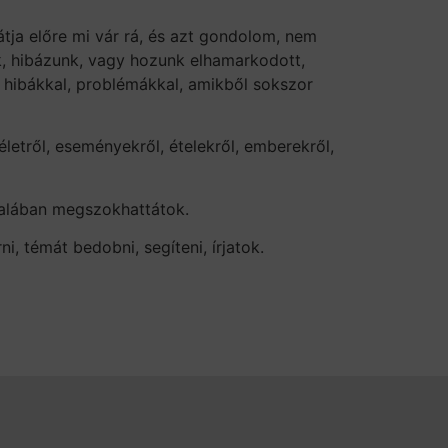
átja előre mi vár rá, és azt gondolom, nem
nk, hibázunk, vagy hozunk elhamarkodott,
t hibákkal, problémákkal, amikből sokszor
etről, eseményekről, ételekről, emberekről,
talában megszokhattátok.
, témát bedobni, segíteni, írjatok.