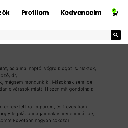
zök
Profilom
Kedvenceim
0
lót, és a mai naptól végre blogot is. Nektek,
ozó, dr,
lünk, mégsem mondunk ki. Másoknak sem, de
an elvárások miatt. Hiszen mit gondolna a
m ébresztett rá –a párom, és 1 éves fiam
t), hogy legalább magamnak ismerjem már be,
ásomat követően nagyon sokszor