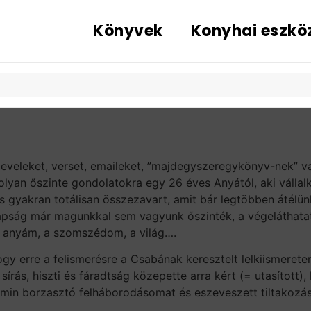
Könyvek
Konyhai eszkö
, leveleket, verset, emaileket, ”majdegyszeregykönyv-nek” va
lyan őszinte gondolatokra egy 26 éves Anyától, aki vállalk
és gyakran totálisan összezavart, amit bár legtöbben áté
ság már magunkkal sem vagyunk őszinték, a végeláthatatl
z anyám, a szomszédom, a világ….
gy erre a felismerésre a Csabának keresztelt lelkiismerete
írás, hiszti és fáradtság közepette arra kért (= utasítot
min borzasztó felháborodásomat és eszeveszett tiltakoz