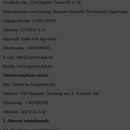
Levelezési cím: 2234 Maglód, Tompa M. u. 34.
Nyilvántartásba vevő hatóság: Budapest Környéki Törvényszék Cégbírósága
Cégjegyzékszám: 13-09-216820
Adószám: 27519147-2-13
Képviselő: Dobó Edit ügyvezető
Telefonszám: +36303090015
E-mail: info@egykiscsalad.hu
Honlap: www.egykiscsalad.hu
Tárhelyszolgáltató adatai:
Név: Tárhely.eu Szolgáltató Kft
Székhely: 1144 Budapest, Ormánság utca 4. X.emelet. 241.
Elérhetőség:
+3617892789
Adószám: 14571332-2-42
2. Alapvető rendelkezések: