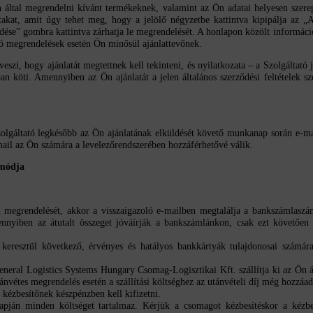
ltal megrendelni kívánt termékeknek, valamint az Ön adatai helyesen szerepe
altakat, amit úgy tehet meg, hogy a jelölő négyzetbe kattintva kipipálja az 
ldése” gombra kattintva zárhatja le megrendelését. A honlapon közölt informác
zó megrendelések esetén Ön minősül ajánlattevőnek.
i, hogy ajánlatát megtettnek kell tekinteni, és nyilatkozata – a Szolgáltató j
an köti. Amennyiben az Ön ajánlatát a jelen általános szerződési feltételek sz
lgáltató legkésőbb az Ön ajánlatának elküldését követő munkanap során e-mail
email az Ön számára a levelezőrendszerében hozzáférhetővé válik.
 módja
 Ön megrendelését, akkor a visszaigazoló e-mailben megtalálja a bankszámlas
nyiben az átutalt összeget jóváírják a bankszámlánkon, csak ezt követően ad
eresztül következő, érvényes és hatályos bankkártyák tulajdonosai számár
neral Logistics Systems Hungary Csomag-Logisztikai Kft.
szállítja ki az Ön 
tánvétes megrendelés esetén a szállítási költséghez az utánvételi díj még hozzáa
 kézbesítőnek készpénzben kell kifizetni.
lapján minden költséget tartalmaz. Kérjük a csomagot kézbesítéskor a kézbes