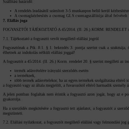
Szállítási határidő:
A rendelés leadásától számított 3-5 munkanpon belül kerül kézbesít
A csomagkézbesítés a csomag GLS csomagszállítója által felvételt
7. Elállás joga
FOGYASZTÓI TÁJÉKOZTATÓ A 45/2014. (II. 26.) KORM. RENDELET
7.1. Tájékoztató a fogyasztó vevőt megillető elállási jogról
Fogyasztónak a Ptk. 8:1. § 1. bekezdés 3. pontja szerint csak a szakmája,
élhetnek az indokolás nélküli elállási joggal!
A fogyasztót a 45/2014. (II. 26.) Korm. rendelet 20. § szerint megilleti az ind
termék adásvételére irányuló szerződés esetén
a terméknek,
több termék adásvételekor, ha az egyes termékek szolgáltatása eltérő id
a fogyasztó vagy az általa megjelölt, a fuvarozótól eltérő harmadik személy á
A jelen pontban foglaltak nem érintik a fogyasztó azon jogát, hogy az e po
gyakorolja.
Ha a szerződés megkötésére a fogyasztó tett ajánlatot, a fogyasztót a szerződ
megszünteti.
7.2. Elállási nyilatkozat, a fogyasztót megillető elállási vagy felmondási jog 