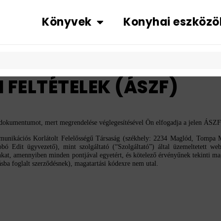
Könyvek
Konyhai eszközö
 FELTÉTELEK (ÁSZF)
n dokumentumot, mert megrendelése véglegesítésével Ön elfogadja a jelen ÁSZF
munikációs Korlátolt Felelősségű Társaság (székhely: 2234 Maglód, Tompa 
obó Edit ügyvezető),
mint szolgáltató (“Szolgáltató”) által üzemeltetett we
ainkat, amennyiben minden pontjával egyetért, és kötelező érvényűnek tekinti
sba foglalt szerződésnek), magatartási kódexre nem utal.