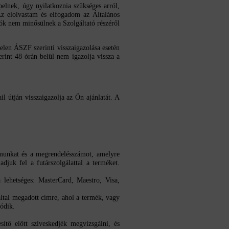
lnek, úgy nyilatkoznia szükséges arról,
„Az elolvastam és elfogadom az Általános
iók nem minősülnek a Szolgáltató részéről
elen ÁSZF szerinti visszaigazolása esetén
erint 48 órán belül nem igazolja vissza a
 útján visszaigazolja az Ön ajánlatát. A
zámunkat és a megrendelésszámot, amelyre
juk fel a futárszolgálattal a terméket.
a lehetséges:
MasterCard, Maestro, Visa,
által megadott címre, ahol a termék, vagy
dódik.
ítő előtt szíveskedjék megvizsgálni, és