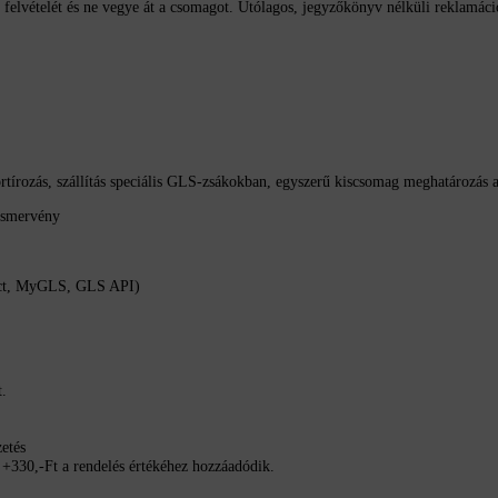
yv felvételét és ne vegye át a csomagot. Utólagos, jegyzőkönyv nélküli reklamá
rtírozás, szállítás speciális GLS-zsákokban, egyszerű kiscsomag meghatározás 
lismervény
nect, MyGLS, GLS API)
t.
zetés
íj +330,-Ft a rendelés értékéhez hozzáadódik.