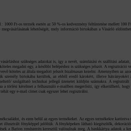
.: 1000 Ft-os termék esetén az 50 %-os kedvezmény feltüntetése mellett 100 Ft
énő megvásárlásának lehetőségét, mely információ birtokában a Vásárló eldönthe
sárláshoz szükséges adatokat is, így a nevét, számlázási és szállítási adatait,
köteles megadni egy, a későbbi belépéshez is szükséges jelszót. A regisztráció vé
 A vevő köteles az általa megadott jelszót bizalmasan kezelni. Amennyiben az azo
k személy birtokába kerültek, az ebből eredő károkért, illetve hátrányokért 
ető/ szolgáltató technikai jellegű üzenetet küldjön számukra. A regisztrált 
ha a törlési kérelmet a felhasználó e-mailben megerősíti, így elkerülhető, hog
 tehát egy e-mail címet csak egyszer lehet regisztrálni.
ékcsaládot, és ezen belül az egyes termékeket. Az egyes termékekre kattintva tal
et illusztrált fényképpel jelöltük. A fényképeken látható kiegészítők, dekorác
tések a Barion rendszerén keresztül valósulnak meg. A bankkártya adatok a ker