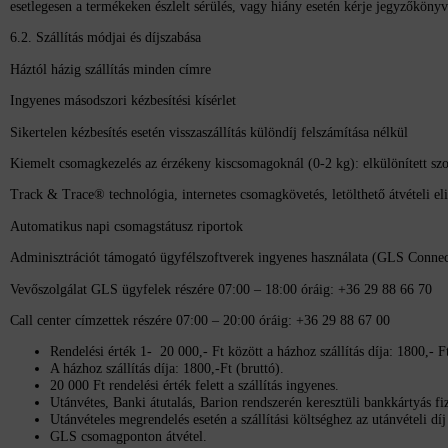
esetlegesen a termékeken észlelt sérülés, vagy hiány esetén kérje jegyzőkön
6.2. Szállítás módjai és díjszabása
Háztól házig szállítás minden címre
Ingyenes másodszori kézbesítési kísérlet
Sikertelen kézbesítés esetén visszaszállítás különdíj felszámítása nélkül
Kiemelt csomagkezelés az érzékeny kiscsomagoknál (0-2 kg): elkülönített szo
Track & Trace® technológia, internetes csomagkövetés, letölthető átvételi e
Automatikus napi csomagstátusz riportok
Adminisztrációt támogató ügyfélszoftverek ingyenes használata (GLS Con
Vevőszolgálat GLS ügyfelek részére 07:00 – 18:00 óráig: +36 29 88 66 70
Call center címzettek részére 07:00 – 20:00 óráig: +36 29 88 67 00
Rendelési érték 1-
20
000,- Ft között a házhoz szállítás díja: 1800,- F
A házhoz szállítás díja: 1800,-Ft (bruttó).
20 000 Ft rendelési érték felett a szállítás ingyenes.
Utánvétes, Banki átutalás, Barion rendszerén keresztüli bankkártyás fi
Utánvételes megrendelés esetén a szállítási költséghez az utánvételi d
GLS csomagponton átvétel
.