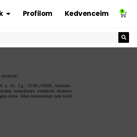
k
Profilom
Kedvenceim
0
 tartalmát!
M. u. 34., Cg.: 13-09-216820, Adószám:
báruház használatára vonatkozó általános
 magára nézve. Jelen dokumentum nem kerül