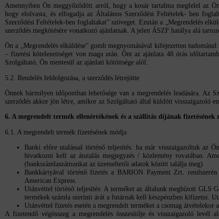
Amennyiben Ön meggyőződött arról, hogy a kosár tartalma megfelel az Ön á
hogy elolvasta, és elfogadja az Általános Szerződési Feltételek- ben fogl
Szerződési Feltételek-ben foglaltakat” szöveget. Ezután a „Megrendelés elkü
szerződés megkötésére vonatkozó ajánlatnak. A jelen ÁSZF hatálya alá tarto
Ön a „Megrendelés elküldése” gomb megnyomásával kifejezetten tudomásul vesz
– fizetési kötelezettséget von maga után. Önt az ajánlata 48 órás időtartamb
Szolgáltató, Ön mentesül az ajánlati kötöttsége alól.
5.2. Rendelés feldolgozása, a szerződés létrejötte
Önnek bármilyen időpontban lehetősége van a megrendelés leadására. Az Szo
szerződés akkor jön létre, amikor az Szolgáltató által küldött visszaigazoló 
6. A megrendelt termék ellenértékének és a szállítás díjának fizetésének
6.1. A megrendelt termék fizetésének módja
Banki előre utalással történő teljesítés: ha már visszaigazoltuk az
hivatkozni kell az átutalás megjegyzés / közlemény rovatában. Amen
(bankszámlaszámunkat az üzemeltetői adatok között találja meg)
Bankkártyával történő fizetés a BARION Payment Zrt. rendszerén k
American Express.
Utánvéttel történő teljesítés: A terméket az általunk megbízott
GLS Ge
termékek számla szerinti árát a futárnak kell készpénzben kifizetni. U
Utánvéttel fizetés esetén a megrendelt terméket a csomag átvételekor a
A fizetendő végösszeg a megrendelés összesítője és visszaigazoló levél a