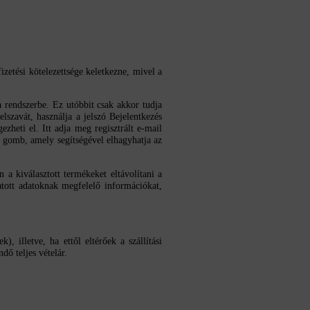
zetési kötelezettsége keletkezne, mivel a
a rendszerbe. Ez utóbbit csak akkor tudja
elszavát, használja a jelszó Bejelentkezés
zheti el. Itt adja meg regisztrált e-mail
s gomb, amely segítségével elhagyhatja az
 a kiválasztott termékeket eltávolítani a
atott adatoknak megfelelő információkat,
 illetve, ha ettől eltérőek a szállítási
ndő teljes vételár.