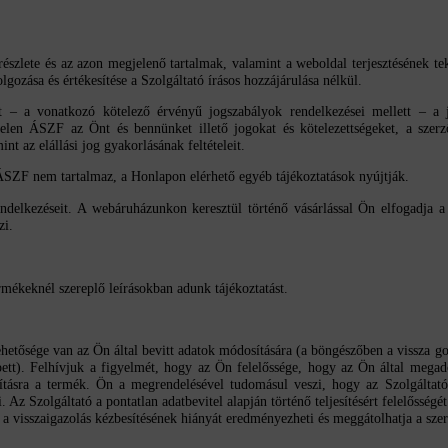
észlete és az azon megjelenő tartalmak, valamint a weboldal terjesztésének te
lgozása és értékesítése a Szolgáltató írásos hozzájárulása nélkül.
t – a vonatkozó kötelező érvényű jogszabályok rendelkezései mellett – a j
 ÁSZF az Önt és bennünket illető jogokat és kötelezettségeket, a szerződés 
mint az elállási jog gyakorlásának feltételeit.
 ÁSZF nem tartalmaz, a Honlapon elérhető egyéb tájékoztatások nyújtják.
ndelkezéseit. A webáruházunkon keresztül történő vásárlással Ön elfogadja 
zi.
mékeknél szereplő leírásokban adunk tájékoztatást.
hetősége van az Ön által bevitt adatok módosítására (a böngészőben a vissza go
pett). Felhívjuk a figyelmét, hogy az Ön felelőssége, hogy az Ön által megado
llításra a termék. Ön a megrendelésével tudomásul veszi, hogy az Szolgáltató
Az Szolgáltató a pontatlan adatbevitel alapján történő teljesítésért felelősségét
 a visszaigazolás kézbesítésének hiányát eredményezheti és meggátolhatja a szerz