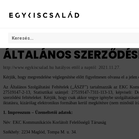
ÁLTALÁNOS SZERZŐDÉSI
http://www.egykiscsalad.hu hatályos ettől a naptól: 2021.11.27.
Kérjük, hogy megrendelése véglegesítése előtt figyelmesen olvassa el a jele
Az Általános Szolgáltatási Feltételek („ÁSZF”) tartalmazzák az EKC Kom
27519147-2-13, Statisztikai számjel:
27519147-7311-113-13, képviseli: D
szerződési feltételeket. Kérjük, hogy csak akkor vegye igénybe szolgáltatás
iktatásra, kizárólag elektronikus formában kerül megkötésre (nem minősül írá
1. Impresszum – Üzemeltetői adatok:
Név: EKC Kommunikációs Korlátolt Felelősségű Társaság
Székhely: 2234 Maglód, Tompa M. u. 34.