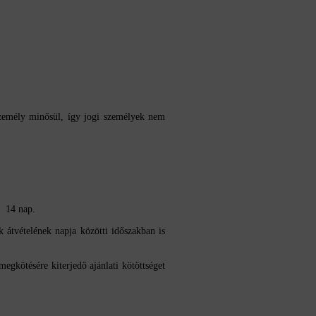
 személy minősül, így jogi személyek nem
ő 14 nap.
 átvételének napja közötti időszakban is
megkötésére kiterjedő ajánlati kötöttséget