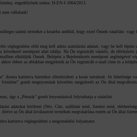
intézmény, engedélyének száma: H-EN-I-1064/2013.
et nem vállalunk!
zőleges számú terméket a kosárba anélkül, hogy ezzel Önnek vásárlási- vagy fi
és véglegesítése előtt meg kell adnia számlázási adatait, vagy be kell lépnie 
a következő menüpont alatt találja. Ha Ön regisztrált vásárló, de elfelejtette j
e-mailben elküldjük Önnek. Belépést a Bejelentkezés menüpont segítségével vége
 akkor ebben az ablakban megjelenik az Ön regisztrált e-mail címe és a kilépé
 ikonra kattintva bármikor ellenőrizheti a kosár tartalmát. Itt lehetősége van
r frissítése” gomb megnyomását követően megjeleníti az Ön által megváltozt
zni, úgy a „Pénztár” gomb lenyomásával folytathatja a vásárlást.
i adatokat kitölteni (Név, Cím, szállítási mód, fizetési mód, elérhetőségek),
s, illetve az Ön által kiválasztott termékek megvásárlása esetén az Ön által fizete
ra kattintva véglegesítheti a megrendelési folyamatot.