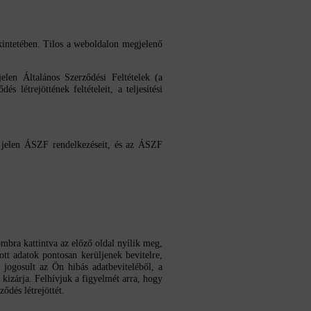
kintetében. Tilos a weboldalon megjelenő
elen Általános Szerződési Feltételek (a
létrejöttének feltételeit, a teljesítési
a jelen ÁSZF rendelkezéseit, és az ÁSZF
mbra kattintva az előző oldal nyílik meg,
tt adatok pontosan kerüljenek bevitelre,
 jogosult az Ön hibás adatbeviteléből, a
 kizárja. Felhívjuk a figyelmét arra, hogy
ődés létrejöttét.