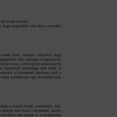
-ért kínált termék).
ti, hogy megrendeli valós áron a terméket
 e-mail címét, valamint, választhat, hogy
glegesítése előtt szükséges a regisztrációs
nosítás során a vevő egyedi azonosítója és
az Adatkezelő felelősséget nem vállal. A
adatokat az üzemeltető kérelemre törli a
y valaki szándékosan vagy tévedésből mást
álja a termék fotóját, ismertetőjét, árát.
iós elemek nem részei a terméknek, kivéve
eskedőhöz nem jutnak el. A szolgáltatást