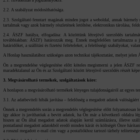
2.1. Hivatkozás a jogszabályokra:
2.2. A szabályzat módosíthatósága.
2.3. Szolgáltató fenntart magának minden jogot a weboldal, annak bármely r
tartalmak vagy azok bármely részletének letöltése, elektronikus tárolása, feldo
2.4. ÁSZF hatálya, elfogadása: A közöttünk létrejövő szerződés tartalmá
továbbiakban: ÁSZF) határozzák meg. Ennek megfelelően tartalmazza a jelen
határidőket, a szállítási és fizetési feltételeket, a felelősségi szabályokat, vala
A Honlap használatához szükséges azon technikai tájékoztatást, melyet jelen
Ön a megrendelése véglegesítése előtt köteles megismerni a jelen ÁSZF re
maradéktalanul az Ön és az Szolgáltató között létrejövő szerződés részét képe
3. Megvásárolható termékek, szolgáltatások köre:
A honlapon a megvásárolható termékek lényeges tulajdonságairól az egyes ter
3.1. Az adatbeviteli hibák javítása – felelősség a megadott adatok valóságáért
Önnek a megrendelés során a megrendelés véglegesítése előtt folyamatosan le
így akkor is javíthatóak a bevitt adatok, ha Ön már a következő oldalra lé
hiszen az Ön által megadott adatok alapján kerül számlázásra, illetve szá
pontatlanul megadott adatokból eredő minden kárát és költségét Önre hárítani. 
a rosszul megadott e-mail cím vagy a postafiókhoz tartozó tárhely telítettsége