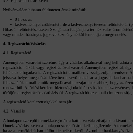
3.2. Eljárás hibás ár esetén
Nyilvánvalóan hibásan feltüntetett árnak minősül:
0 Ft-os ár,
kedvezménnyel csökkentett, de a kedvezményt tévesen feltüntető ár (pl
Hibás ár feltüntetése esetén Szolgáltató felajánlja a termék valós áron tört
vagy minden hátrányos jogkövetkezmény nélkül lemondja a megrendelést.
4. Regisztráció/Vásárlás
4.1. Regisztráció
Amennyiben vásárolni szeretne, úgy a vásárlás alkalmával meg kell adnia a vá
regisztráció nélkül, vagy regisztrációval vásárol. Amennyiben regisztrál, úgy 
feltételek elfogadása is. A regisztrációt e-mailben visszaigazolja a rendszer.
jelszava helyes megadását követően a vevő adatai arra jogosulatlan harmadi
felhasználók e-mail címük megadásával hozzájárulnak ahhoz, hogy az üzemelt
rendszerből. A törlési kérelem biztonsági okokból csak akkor lesz érvényes, 
töröljön a regisztrációs adatbázisból. A regisztrációt az e-mail cím azonosítja,
A regisztráció kötelezettségekkel nem jár.
4.2. Vásárlás
A honlapon szereplő termékkategóriákra kattintva választhatja ki a kívánt term
Önnek vásárlás esetén a honlapon szereplő árat kell megfizetnie. A termékek
ha az a termékleírásban külön kiemelésre kerül. Az online bankkártyás fize