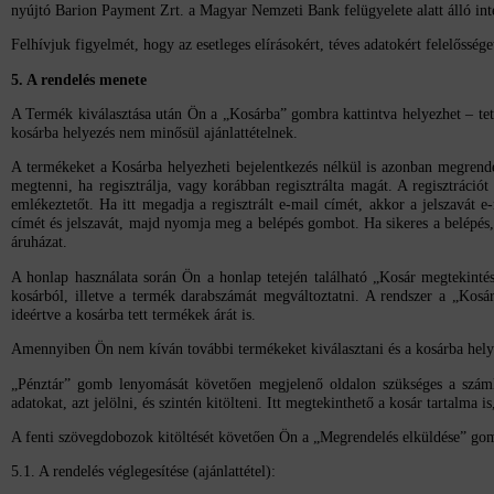
nyújtó Barion Payment Zrt. a Magyar Nemzeti Bank felügyelete alatt álló 
Felhívjuk figyelmét, hogy az esetleges elírásokért, téves adatokért felelősség
5. A rendelés menete
A Termék kiválasztása után Ön a „Kosárba” gombra kattintva helyezhet – tets
kosárba helyezés nem minősül ajánlattételnek.
A termékeket a Kosárba helyezheti bejelentkezés nélkül is azonban megrendel
megtenni, ha regisztrálja, vagy korábban regisztrálta magát. A regisztrációt 
emlékeztetőt. Ha itt megadja a regisztrált e-mail címét, akkor a jelszavát 
címét és jelszavát, majd nyomja meg a belépés gombot. Ha sikeres a belépés,
áruházat.
A honlap használata során Ön a honlap tetején található „Kosár megtekintése”
kosárból, illetve a termék darabszámát megváltoztatni. A rendszer a „Kosá
ideértve a kosárba tett termékek árát is.
Amennyiben Ön nem kíván további termékeket kiválasztani és a kosárba helye
„Pénztár” gomb lenyomását követően megjelenő oldalon szükséges a számlázás
adatokat, azt jelölni, és szintén kitölteni. Itt megtekinthető a kosár tartalma i
A fenti szövegdobozok kitöltését követően Ön a „Megrendelés elküldése” gomb
5.1. A rendelés véglegesítése (ajánlattétel):