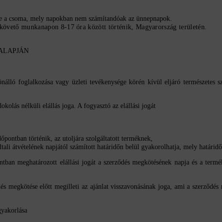
ésre a csoma, mely napokban nem számítandóak az ünnepnapok.
 követő munkanapon 8-17 óra között történik, Magyarország területén.
 ALAPJÁN
 önálló foglalkozása vagy üzleti tevékenysége körén kívül eljáró természetes
okolás nélküli elállás joga. A fogyasztó az elállási jogát
őpontban történik, az utoljára szolgáltatott terméknek,
ltali átvételének napjától számított határidőn belül gyakorolhatja, mely határid
ntban meghatározott elállási jogát a szerződés megkötésének napja és a termék
és megkötése előtt megilleti az ajánlat visszavonásának joga, ami a szerződés 
gyakorlása