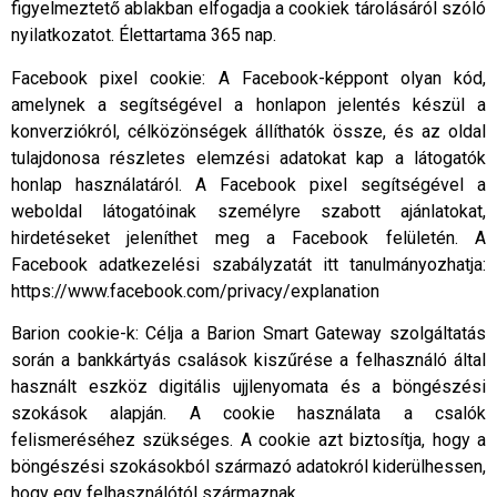
figyelmeztető ablakban elfogadja a cookiek tárolásáról szóló
nyilatkozatot. Élettartama 365 nap.
Facebook pixel cookie: A Facebook-képpont olyan kód,
amelynek a segítségével a honlapon jelentés készül a
konverziókról, célközönségek állíthatók össze, és az oldal
tulajdonosa részletes elemzési adatokat kap a látogatók
honlap használatáról. A Facebook pixel segítségével a
weboldal látogatóinak személyre szabott ajánlatokat,
hirdetéseket jeleníthet meg a Facebook felületén. A
Facebook adatkezelési szabályzatát itt tanulmányozhatja:
https://www.facebook.com/privacy/explanation
Barion cookie-k: Célja a Barion Smart Gateway szolgáltatás
során a bankkártyás csalások kiszűrése a felhasználó által
használt eszköz digitális ujjlenyomata és a böngészési
szokások alapján. A cookie használata a csalók
felismeréséhez szükséges. A cookie azt biztosítja, hogy a
böngészési szokásokból származó adatokról kiderülhessen,
hogy egy felhasználótól származnak.