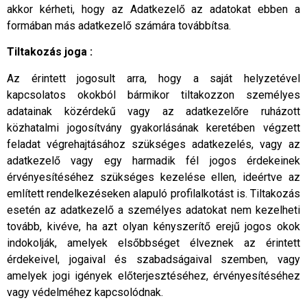
akkor kérheti, hogy az Adatkezelő az adatokat ebben a
formában más adatkezelő számára továbbítsa.
Tiltakozás joga :
Az érintett jogosult arra, hogy a saját helyzetével
kapcsolatos okokból bármikor tiltakozzon személyes
adatainak közérdekű vagy az adatkezelőre ruházott
közhatalmi jogosítvány gyakorlásának keretében végzett
feladat végrehajtásához szükséges adatkezelés, vagy az
adatkezelő vagy egy harmadik fél jogos érdekeinek
érvényesítéséhez szükséges kezelése ellen, ideértve az
említett rendelkezéseken alapuló profilalkotást is. Tiltakozás
esetén az adatkezelő a személyes adatokat nem kezelheti
tovább, kivéve, ha azt olyan kényszerítő erejű jogos okok
indokolják, amelyek elsőbbséget élveznek az érintett
érdekeivel, jogaival és szabadságaival szemben, vagy
amelyek jogi igények előterjesztéséhez, érvényesítéséhez
vagy védelméhez kapcsolódnak.