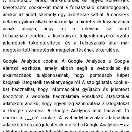
A hirdetésből eredő értékesítések és egyéb konverziók
követésére cookie-kat ment a felhasználó számítógépére,
amikor az adott személy egy hirdetésre kattint. A cookie-k
néhány gyakori alkalmazási módja: a hirdetések kiválasztása
annak alapján, hogy mi a releváns az adott
felhasználó
esetén, a kampányok teljesítményéről szóló
jelentések tökéletesítése, és a felhasználó által már
megtekintett hirdetések megjelenítésének elkerülése.
Google Analytics cookie: A Google Analytics a Google
elemző eszköze, amely abban segít a weboldalak és
alkalmazások tulajdonosainak, hogy pontosabb képet
kapjanak látogatóik tevékenységeiről. A szolgáltatás cookie-
kat használhat, hogy információkat gyűjtsön és jelentést
készítsen a weboldal használatára vonatkozó statisztikai
adatokból anélkül, hogy egyénileg azonosítaná a látogatókat
a Google számára. A Google Analytics által használt fő
cookie a „__ga” cookie. A webhelyhasználati statisztikai
adatokból készülő jelentések mellett a Google Analytics – az
előbbiekben ismertetett néhány hirdetési cookie-val együtt –