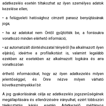
adatkezelés esetén tiltakozhat az ilyen személyes adatok
kezelése ellen;
• a felügyeleti hatósághoz címzett panasz benyújtásának
joga;
• ha az adatokat nem Öntől gyűjtötték be, a forrásukra
vonatkozó minden elérhető információ;
• az automatizált döntéshozatal tényéről (ha alkalmazott ilyen
eljárás), ideértve a profilalkotást is, valamint legalább
ezekben az esetekben az alkalmazott logikára és arra
vonatkozóan
érthető információkat, hogy az ilyen adatkezelés milyen
jelentőséggel, és Önre nézve milyen várható
következményekkel bír.
A jog gyakorlásának célja az adatkezelés jogszerűségének
megállapítására és ellenőrzésére irányulhat, ezért többszöri
tájékoztatás kérés esetén Adatkezelő méltányos