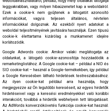
weboldalhasználatáról, például, hogy mely oldalakat látogatja
leggyakrabban, vagy milyen hibaüzenetet kap a weboldalról.
Ezek a cookie-k nem gyűjtenek a látogatót azonosító
információkat, vagyis teljesen általános, névtelen
információkkal dolgoznak. Az ezekből nyert adatokat a
weboldal teljesítményének javítására használjuk. Ezen típusú
cookie-k élettartama kizárólag a munkamenet idejére
korlátozódik.
Google Adwords cookie: Amikor valaki meglátogatja az
oldalunkat, a látogató cookie-azonosítója hozzáadódik a
remarketinglistához. A Google cookie-kat – például a NID és
SID cookie-kat – használ a Google-termékekben, így például
a Google Keresésben látható hirdetések testreszabásához.
Az ilyen cookie-kat például arra használja, hogy
megjegyezze az Ön legutóbbi kereséseit, az egyes hirdetők
hirdetéseivel vagy a keresési eredményekkel való korábbi
interakcióit, továbbá a hirdetők webhelyein tett látogatásait.
Az AdWords konverziókövetés funkciója cookie-kat használ.