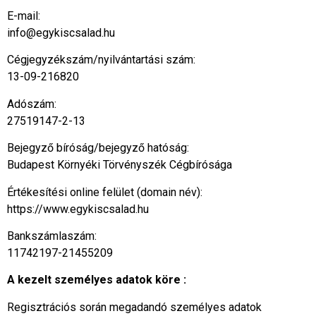
E-mail:
info@egykiscsalad.hu
Cégjegyzékszám/nyilvántartási szám:
13-09-216820
Adószám:
27519147-2-13
Bejegyző bíróság/bejegyző hatóság:
Budapest Környéki Törvényszék Cégbírósága
Értékesítési online felület (domain név):
https://www.egykiscsalad.hu
Bankszámlaszám:
11742197-21455209
A kezelt személyes adatok köre :
Regisztrációs során megadandó személyes adatok