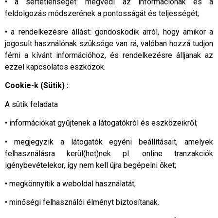
• a sértetlenséget: megvédi az információnak és a
feldolgozás módszerének a pontosságát és teljességét;
• a rendelkezésre állást: gondoskodik arról, hogy amikor a
jogosult használónak szüksége van rá, valóban hozzá tudjon
férni a kívánt információhoz, és rendelkezésre álljanak az
ezzel kapcsolatos eszközök.
Cookie-k (Sütik) :
A sütik feladata
• információkat gyűjtenek a látogatókról és eszközeikről;
• megjegyzik a látogatók egyéni beállításait, amelyek
felhasználásra kerül(het)nek pl. online tranzakciók
igénybevételekor, így nem kell újra begépelni őket;
• megkönnyítik a weboldal használatát;
• minőségi felhasználói élményt biztosítanak.