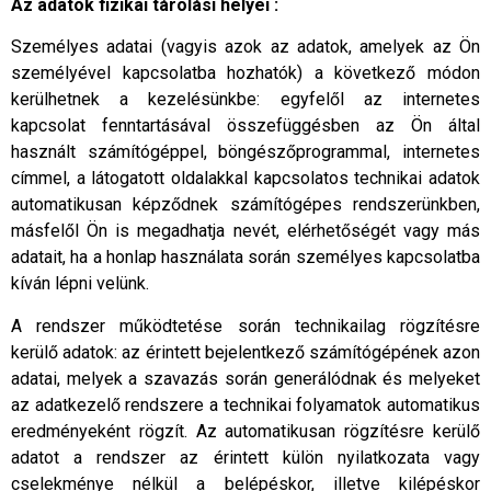
Az adatok fizikai tárolási helyei :
Személyes adatai (vagyis azok az adatok, amelyek az Ön
személyével kapcsolatba hozhatók) a következő módon
kerülhetnek a kezelésünkbe: egyfelől az internetes
kapcsolat fenntartásával összefüggésben az Ön által
használt számítógéppel, böngészőprogrammal, internetes
címmel, a látogatott oldalakkal kapcsolatos technikai adatok
automatikusan képződnek számítógépes rendszerünkben,
másfelől Ön is megadhatja nevét, elérhetőségét vagy más
adatait, ha a honlap használata során személyes kapcsolatba
kíván lépni velünk.
A rendszer működtetése során technikailag rögzítésre
kerülő adatok: az érintett bejelentkező számítógépének azon
adatai, melyek a szavazás során generálódnak és melyeket
az adatkezelő rendszere a technikai folyamatok automatikus
eredményeként rögzít. Az automatikusan rögzítésre kerülő
adatot a rendszer az érintett külön nyilatkozata vagy
cselekménye nélkül a belépéskor, illetve kilépéskor