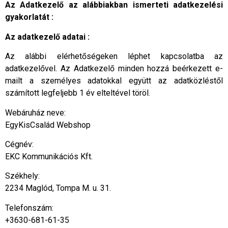
Az Adatkezelő az alábbiakban ismerteti adatkezelési
gyakorlatát :
Az adatkezelő adatai :
Az alábbi elérhetőségeken léphet kapcsolatba az
adatkezelővel. Az Adatkezelő minden hozzá beérkezett e-
mailt a személyes adatokkal együtt az adatközléstől
számított legfeljebb 1 év elteltével töröl.
Webáruház neve:
EgyKisCsalád Webshop
Cégnév:
EKC Kommunikációs Kft.
Székhely:
2234 Maglód, Tompa M. u. 31.
Telefonszám:
+3630-681-61-35