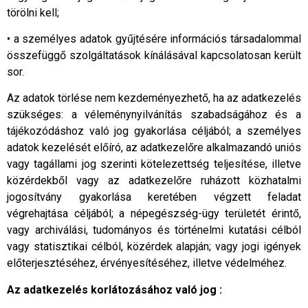
törölni kell;
• a személyes adatok gyűjtésére információs társadalommal
összefüggő szolgáltatások kínálásával kapcsolatosan került
sor.
Az adatok törlése nem kezdeményezhető, ha az adatkezelés
szükséges: a véleménynyilvánítás szabadságához és a
tájékozódáshoz való jog gyakorlása céljából; a személyes
adatok kezelését előíró, az adatkezelőre alkalmazandó uniós
vagy tagállami jog szerinti kötelezettség teljesítése, illetve
közérdekből vagy az adatkezelőre ruházott közhatalmi
jogosítvány gyakorlása keretében végzett feladat
végrehajtása céljából; a népegészség-ügy területét érintő,
vagy archiválási, tudományos és történelmi kutatási célból
vagy statisztikai célból, közérdek alapján; vagy jogi igények
előterjesztéséhez, érvényesítéséhez, illetve védelméhez.
Az adatkezelés korlátozásához való jog :