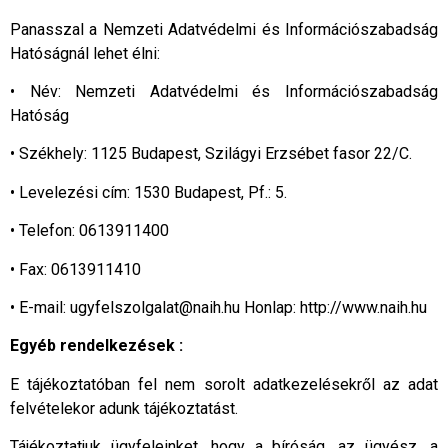
Panasszal a Nemzeti Adatvédelmi és Információszabadság
Hatóságnál lehet élni:
• Név: Nemzeti Adatvédelmi és Információszabadság
Hatóság
• Székhely: 1125 Budapest, Szilágyi Erzsébet fasor 22/C.
• Levelezési cím: 1530 Budapest, Pf.: 5.
• Telefon: 0613911400
• Fax: 0613911410
• E-mail: ugyfelszolgalat@naih.hu Honlap: http://www.naih.hu
Egyéb rendelkezések :
E tájékoztatóban fel nem sorolt adatkezelésekről az adat
felvételekor adunk tájékoztatást.
Tájékoztatjuk ügyfeleinket, hogy a bíróság, az ügyész, a